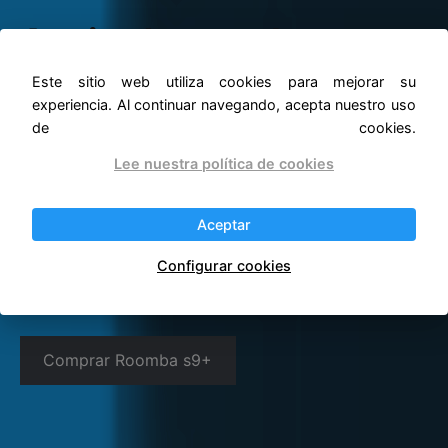
Aspiradoras robot para
mascotas
Este sitio web utiliza cookies para mejorar su
experiencia. Al continuar navegando, acepta nuestro uso
de cookies.
Mejor aspiradora robot
Lee nuestra política de cookies
para pelos de perro
Aceptar
Configurar cookies
Según nuestros análisis el mejor robot
para mascotas es iRobot Roomba s9+.
Comprar Roomba s9+