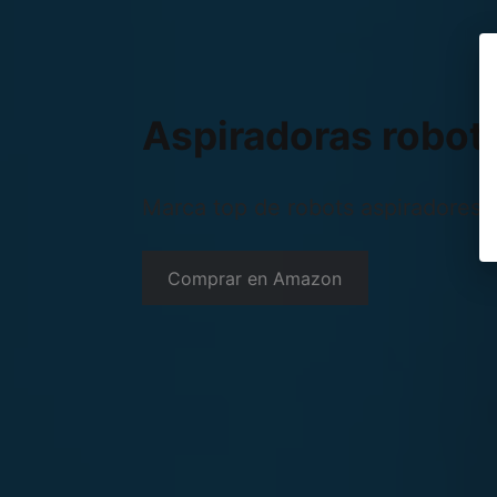
Aspiradoras robot
Marca top de robots aspiradores y
Comprar en Amazon