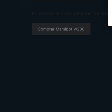
En esta reseña te contamos si el Mam
Comprar Mamibot w200