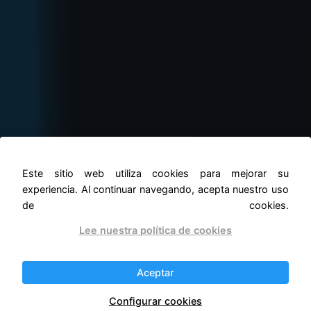
Aspiradora robot
Este sitio web utiliza cookies para mejorar su
experiencia. Al continuar navegando, acepta nuestro uso
Roomba s9+
de cookies.
Lee nuestra política de cookies
El
Roomba s9+
es el robot aspirador más
avanzado, diseñado para ofrecer limpieza
Aceptar
impecable con potencia, navegación inteligente
y vaciado automático.
Configurar cookies