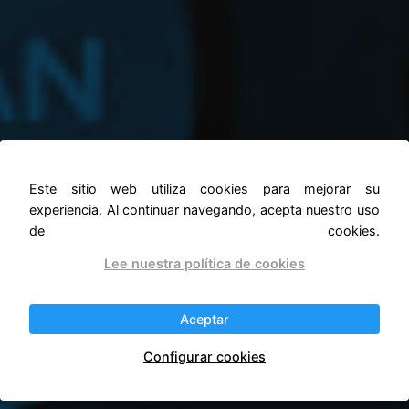
Este sitio web utiliza cookies para mejorar su
experiencia. Al continuar navegando, acepta nuestro uso
Aspiradora Roomba e6
de cookies.
Lee nuestra política de cookies
Hogar libre de polvo con una calidad-precio
excelente.
Aceptar
Configurar cookies
Comprar Roomba e6