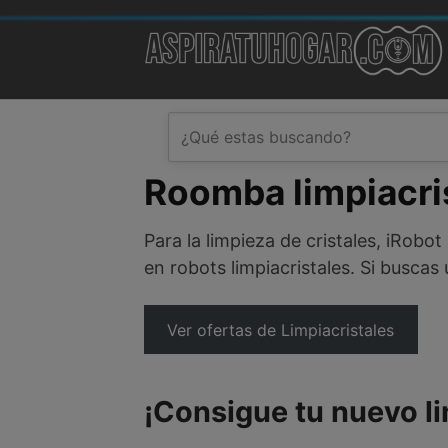
Skip
to
content
Roomba limpiacri
Para la limpieza de cristales, iRob
en robots limpiacristales. Si busca
Ver ofertas de Limpiacristales
¡Consigue tu nuevo l