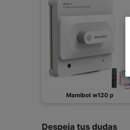
Mamibot w120 p
Despeja tus dudas